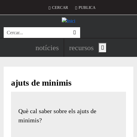
Vés al contingut
Menú del compte d'usuari
CERCAR
PUBLICA
Cerca
Navegació principal de l'encapç
notícies
recursos
Show main menu
ajuts de minimis
Què cal saber sobre els ajuts de
minimis?