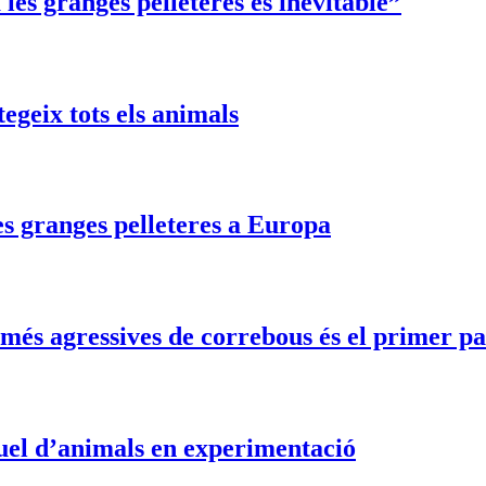
les granges pelleteres és inevitable”
egeix tots els animals
es granges pelleteres a Europa
més agressives de correbous és el primer pa
ruel d’animals en experimentació