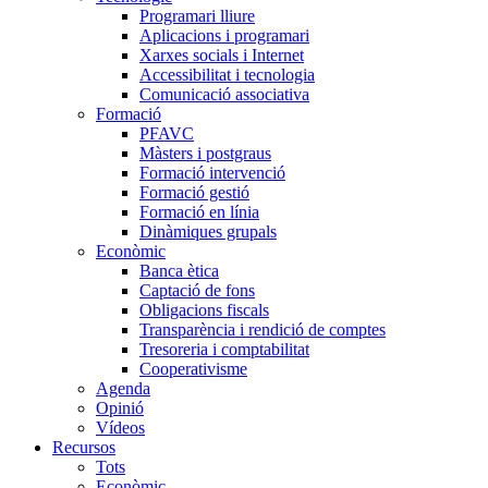
Programari lliure
Aplicacions i programari
Xarxes socials i Internet
Accessibilitat i tecnologia
Comunicació associativa
Formació
PFAVC
Màsters i postgraus
Formació intervenció
Formació gestió
Formació en línia
Dinàmiques grupals
Econòmic
Banca ètica
Captació de fons
Obligacions fiscals
Transparència i rendició de comptes
Tresoreria i comptabilitat
Cooperativisme
Agenda
Opinió
Vídeos
Recursos
Tots
Econòmic