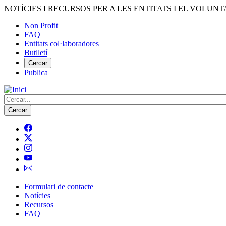
Vés
NOTÍCIES I RECURSOS PER A LES ENTITATS I EL VOLUNT
al
Non Profit
contingut
FAQ
Menú
Entitats col·laboradores
del
Butlletí
compte
Cercar
Publica
d'usuari
Cerca
Formulari de contacte
Notícies
Navegació
Recursos
principal
FAQ
de