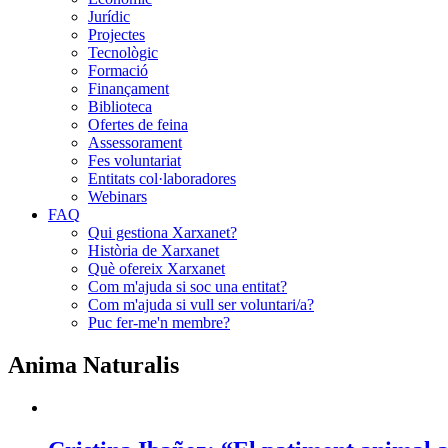
Jurídic
Projectes
Tecnològic
Formació
Finançament
Biblioteca
Ofertes de feina
Assessorament
Fes voluntariat
Entitats col·laboradores
Webinars
FAQ
Qui gestiona Xarxanet?
Història de Xarxanet
Què ofereix Xarxanet
Com m'ajuda si soc una entitat?
Com m'ajuda si vull ser voluntari/a?
Puc fer-me'n membre?
Anima Naturalis