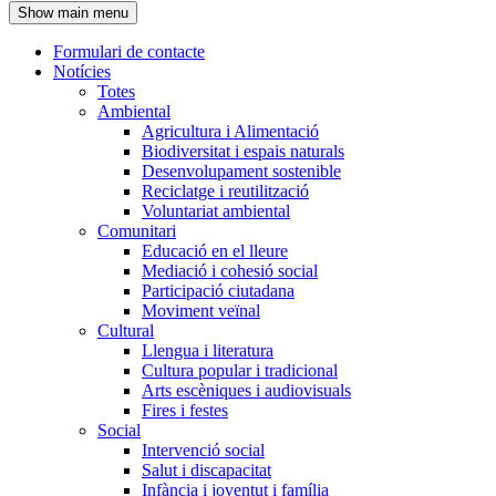
Show main menu
l'encapçalament
Formulari de contacte
Notícies
Navegació
Totes
principal
Ambiental
Agricultura i Alimentació
Biodiversitat i espais naturals
Desenvolupament sostenible
Reciclatge i reutilització
Voluntariat ambiental
Comunitari
Educació en el lleure
Mediació i cohesió social
Participació ciutadana
Moviment veïnal
Cultural
Llengua i literatura
Cultura popular i tradicional
Arts escèniques i audiovisuals
Fires i festes
Social
Intervenció social
Salut i discapacitat
Infància i joventut i família