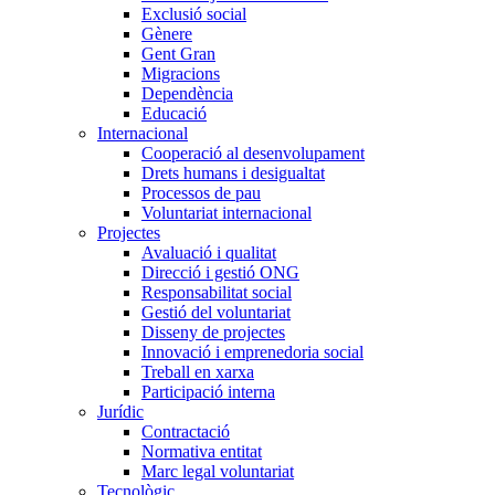
Exclusió social
Gènere
Gent Gran
Migracions
Dependència
Educació
Internacional
Cooperació al desenvolupament
Drets humans i desigualtat
Processos de pau
Voluntariat internacional
Projectes
Avaluació i qualitat
Direcció i gestió ONG
Responsabilitat social
Gestió del voluntariat
Disseny de projectes
Innovació i emprenedoria social
Treball en xarxa
Participació interna
Jurídic
Contractació
Normativa entitat
Marc legal voluntariat
Tecnològic