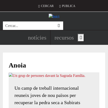
Vés al contingut
Menú del compte d'usuari
CERCAR
PUBLICA
Cerca
Navegació principal de l'encapç
notícies
recursos
Show main menu
Anoia
Un camp de treball internacional
reuneix joves de nou països per
recuperar la pedra seca a Subirats