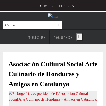
Vés al contingut
Menú del compte d'usuari
CERCAR
PUBLICA
Cerca
Navegació principal de l'encapç
notícies
recursos
Show main menu
Asociación Cultural Social Arte
Culinario de Honduras y
Amigos en Catalunya