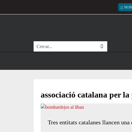
Vés al contingut
Menú
NON
Cerca
associació catalana per la
Tres entitats catalanes llancen un