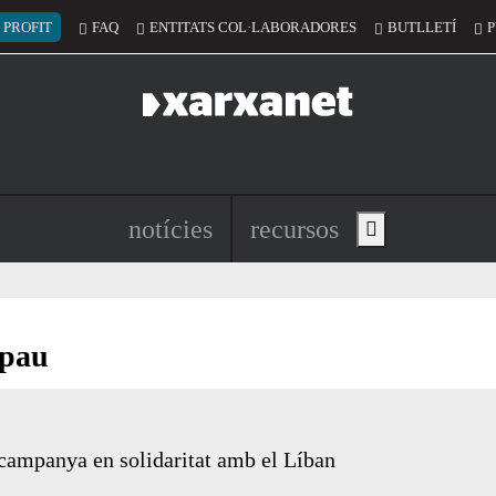
 del compte d'usuari
 PROFIT
FAQ
ENTITATS COL·LABORADORES
BUTLLETÍ
P
Navegació principal de l'encapç
notícies
recursos
Show main menu
 pau
a campanya en solidaritat amb el Líban