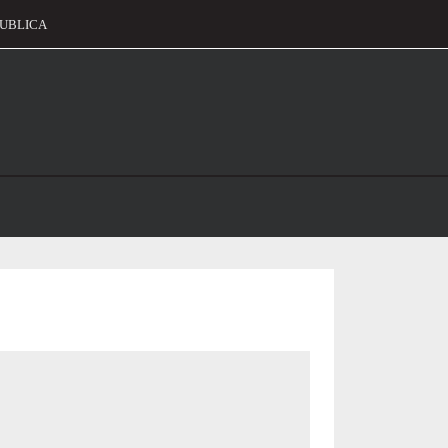
UBLICA
alament