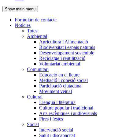
de
Show main menu
l'encapçalament
Formulari de contacte
Notícies
Navegació
Totes
principal
Ambiental
Agricultura i Alimentació
Biodiversitat i espais naturals
Desenvolupament sostenible
Reciclatge i reutilització
Voluntariat ambiental
Comunitari
Educació en el lleure
Mediació i cohesió social
Participació ciutadana
Moviment veïnal
Cultural
Llengua i literatura
Cultura popular i tradicional
Arts escèniques i audiovisuals
Fires i festes
Social
Intervenció social
Salut i discapacitat