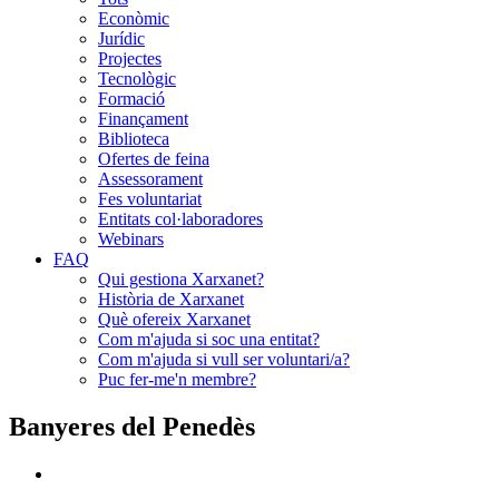
Econòmic
Jurídic
Projectes
Tecnològic
Formació
Finançament
Biblioteca
Ofertes de feina
Assessorament
Fes voluntariat
Entitats col·laboradores
Webinars
FAQ
Qui gestiona Xarxanet?
Història de Xarxanet
Què ofereix Xarxanet
Com m'ajuda si soc una entitat?
Com m'ajuda si vull ser voluntari/a?
Puc fer-me'n membre?
Banyeres del Penedès