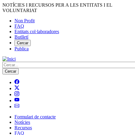
Vés
NOTÍCIES I RECURSOS PER A LES ENTITATS I EL
al
VOLUNTARIAT
contingut
Non Profit
FAQ
Menú
Entitats col·laboradores
del
Butlletí
compte
Cercar
Publica
d'usuari
Cerca
Formulari de contacte
Notícies
Navegació
Recursos
principal
FAQ