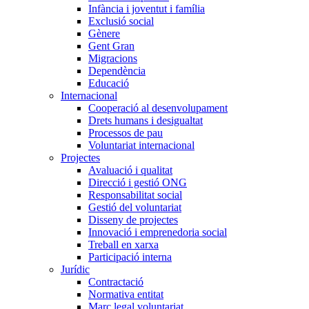
Infància i joventut i família
Exclusió social
Gènere
Gent Gran
Migracions
Dependència
Educació
Internacional
Cooperació al desenvolupament
Drets humans i desigualtat
Processos de pau
Voluntariat internacional
Projectes
Avaluació i qualitat
Direcció i gestió ONG
Responsabilitat social
Gestió del voluntariat
Disseny de projectes
Innovació i emprenedoria social
Treball en xarxa
Participació interna
Jurídic
Contractació
Normativa entitat
Marc legal voluntariat