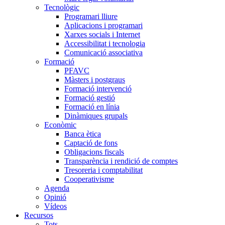
Tecnològic
Programari lliure
Aplicacions i programari
Xarxes socials i Internet
Accessibilitat i tecnologia
Comunicació associativa
Formació
PFAVC
Màsters i postgraus
Formació intervenció
Formació gestió
Formació en línia
Dinàmiques grupals
Econòmic
Banca ètica
Captació de fons
Obligacions fiscals
Transparència i rendició de comptes
Tresoreria i comptabilitat
Cooperativisme
Agenda
Opinió
Vídeos
Recursos
Tots