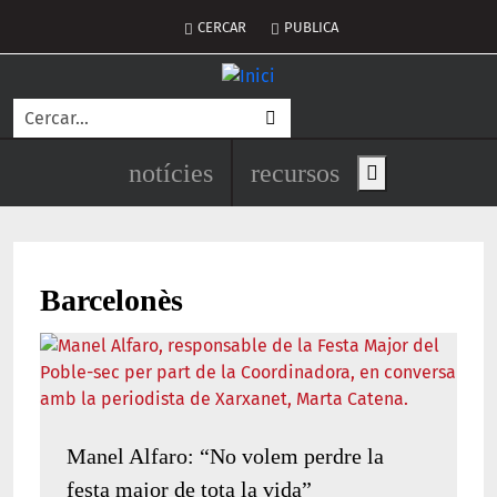
Vés al contingut
Menú del compte d'usuari
CERCAR
PUBLICA
Cerca
Navegació principal de l'encapç
notícies
recursos
Show main men
Barcelonès
Manel Alfaro: “No volem perdre la
festa major de tota la vida”