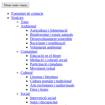
de
Show main menu
l'encapçalament
Formulari de contacte
Notícies
Navegació
Totes
principal
Ambiental
Agricultura i Alimentació
Biodiversitat i espais naturals
Desenvolupament sostenible
Reciclatge i reutilització
Voluntariat ambiental
Comunitari
Educació en el lleure
Mediació i cohesió social
Participació ciutadana
Moviment veïnal
Cultural
Llengua i literatura
Cultura popular i tradicional
Arts escèniques i audiovisuals
Fires i festes
Social
Intervenció social
Salut i discapacitat