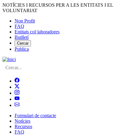
Vés
NOTÍCIES I RECURSOS PER A LES ENTITATS I EL
al
VOLUNTARIAT
contingut
Non Profit
FAQ
Menú
Entitats col·laboradores
del
Butlletí
compte
Cercar
Publica
d'usuari
Cerca
Formulari de contacte
Notícies
Navegació
Recursos
principal
FAQ