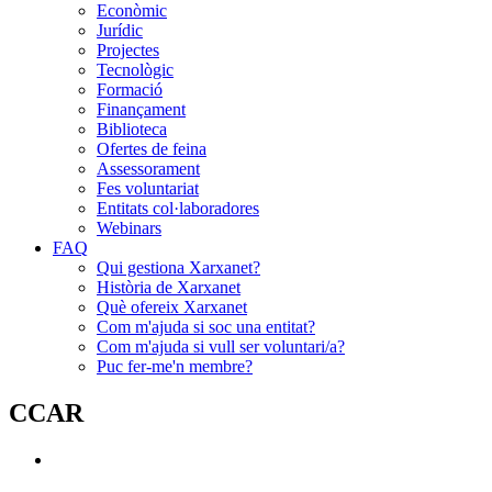
Econòmic
Jurídic
Projectes
Tecnològic
Formació
Finançament
Biblioteca
Ofertes de feina
Assessorament
Fes voluntariat
Entitats col·laboradores
Webinars
FAQ
Qui gestiona Xarxanet?
Història de Xarxanet
Què ofereix Xarxanet
Com m'ajuda si soc una entitat?
Com m'ajuda si vull ser voluntari/a?
Puc fer-me'n membre?
CCAR