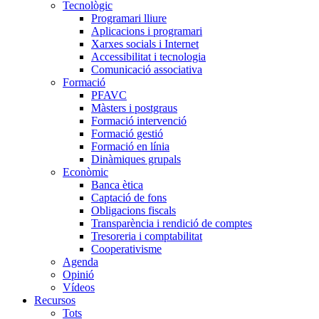
Tecnològic
Programari lliure
Aplicacions i programari
Xarxes socials i Internet
Accessibilitat i tecnologia
Comunicació associativa
Formació
PFAVC
Màsters i postgraus
Formació intervenció
Formació gestió
Formació en línia
Dinàmiques grupals
Econòmic
Banca ètica
Captació de fons
Obligacions fiscals
Transparència i rendició de comptes
Tresoreria i comptabilitat
Cooperativisme
Agenda
Opinió
Vídeos
Recursos
Tots