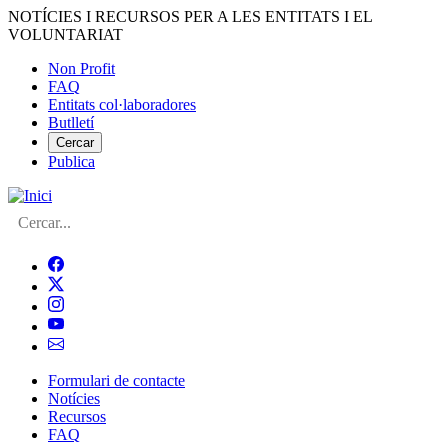
Vés
NOTÍCIES I RECURSOS PER A LES ENTITATS I EL
al
VOLUNTARIAT
contingut
Non Profit
FAQ
Menú
Entitats col·laboradores
del
Butlletí
compte
Cercar
Publica
d'usuari
Cerca
Formulari de contacte
Notícies
Navegació
Recursos
principal
FAQ