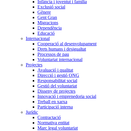
Infància i joventut i família
Exclusió social
Gènere
Gent Gran
Migracions
Dependència
Educació
Internacional
Cooperació al desenvolupament
Drets humans i desigualtat
Processos de pau
Voluntariat internacional
Projectes
Avaluació i qualitat
Direcció i gestió ONG
Responsabilitat social
Gestió del voluntariat
Disseny de projectes
Innovació i emprenedoria social
Treball en xarxa
Participació interna
Jurídic
Contractació
Normativa entitat
Marc legal voluntariat