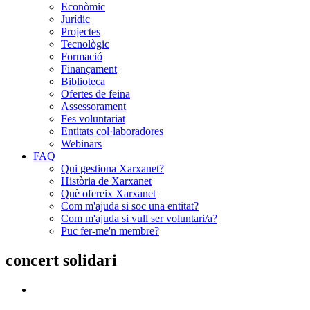
Econòmic
Jurídic
Projectes
Tecnològic
Formació
Finançament
Biblioteca
Ofertes de feina
Assessorament
Fes voluntariat
Entitats col·laboradores
Webinars
FAQ
Qui gestiona Xarxanet?
Història de Xarxanet
Què ofereix Xarxanet
Com m'ajuda si soc una entitat?
Com m'ajuda si vull ser voluntari/a?
Puc fer-me'n membre?
concert solidari