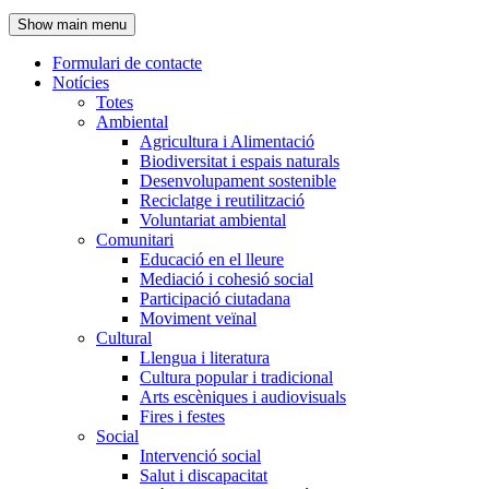
de
Show main menu
l'encapçalament
Formulari de contacte
Notícies
Navegació
Totes
principal
Ambiental
Agricultura i Alimentació
Biodiversitat i espais naturals
Desenvolupament sostenible
Reciclatge i reutilització
Voluntariat ambiental
Comunitari
Educació en el lleure
Mediació i cohesió social
Participació ciutadana
Moviment veïnal
Cultural
Llengua i literatura
Cultura popular i tradicional
Arts escèniques i audiovisuals
Fires i festes
Social
Intervenció social
Salut i discapacitat