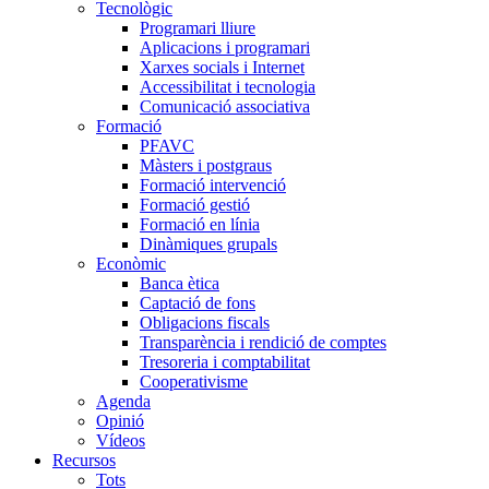
Tecnològic
Programari lliure
Aplicacions i programari
Xarxes socials i Internet
Accessibilitat i tecnologia
Comunicació associativa
Formació
PFAVC
Màsters i postgraus
Formació intervenció
Formació gestió
Formació en línia
Dinàmiques grupals
Econòmic
Banca ètica
Captació de fons
Obligacions fiscals
Transparència i rendició de comptes
Tresoreria i comptabilitat
Cooperativisme
Agenda
Opinió
Vídeos
Recursos
Tots