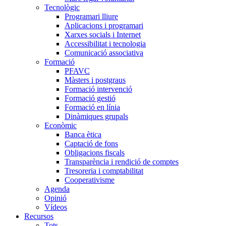
Tecnològic
Programari lliure
Aplicacions i programari
Xarxes socials i Internet
Accessibilitat i tecnologia
Comunicació associativa
Formació
PFAVC
Màsters i postgraus
Formació intervenció
Formació gestió
Formació en línia
Dinàmiques grupals
Econòmic
Banca ètica
Captació de fons
Obligacions fiscals
Transparència i rendició de comptes
Tresoreria i comptabilitat
Cooperativisme
Agenda
Opinió
Vídeos
Recursos
Tots