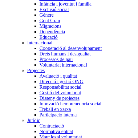
Infància i joventut i família
Exclusió social
Gènere
Gent Gran
Migracions
Dependència
Educació
Internacional
Cooperació al desenvolupament
Drets humans i desigualtat
Processos de pau
Voluntariat internacional
Projectes
Avaluació i qualitat
Direcció i gestió ONG
Responsabilitat social
Gestió del voluntariat
Disseny de projectes
Innovació i emprenedoria social
Treball en xarxa
Participació interna
Jurídic
Contractació
Normativa entitat
Marc legal voluntariat