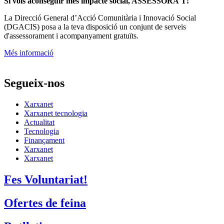
Si vols aconseguir més impacte social, ASSESSORA'T!
La
Direcció General d’Acció Comunitària i Innovació Social
(DGACIS)
posa a la teva disposició un conjunt de serveis
d'assessorament i acompanyament gratuïts.
Més informació
Segueix-nos
Xarxanet
Xarxanet tecnologia
Actualitat
Tecnologia
Finançament
Xarxanet
Xarxanet
Fes Voluntariat!
Ofertes de feina