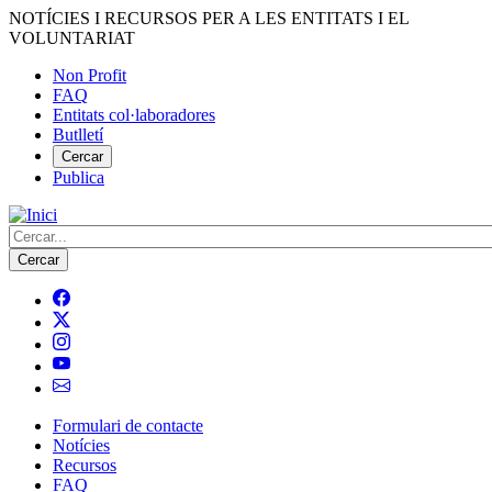
Vés
NOTÍCIES I RECURSOS PER A LES ENTITATS I EL
al
VOLUNTARIAT
contingut
Non Profit
FAQ
Menú
Entitats col·laboradores
del
Butlletí
compte
Cercar
Publica
d'usuari
Cerca
Formulari de contacte
Notícies
Navegació
Recursos
principal
FAQ