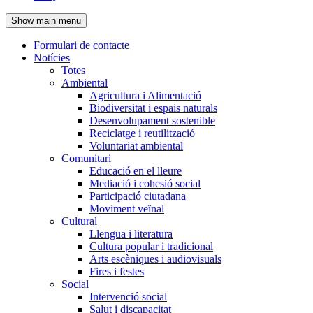
de
Show main menu
l'encapçalament
Formulari de contacte
Notícies
Navegació
Totes
principal
Ambiental
Agricultura i Alimentació
Biodiversitat i espais naturals
Desenvolupament sostenible
Reciclatge i reutilització
Voluntariat ambiental
Comunitari
Educació en el lleure
Mediació i cohesió social
Participació ciutadana
Moviment veïnal
Cultural
Llengua i literatura
Cultura popular i tradicional
Arts escèniques i audiovisuals
Fires i festes
Social
Intervenció social
Salut i discapacitat