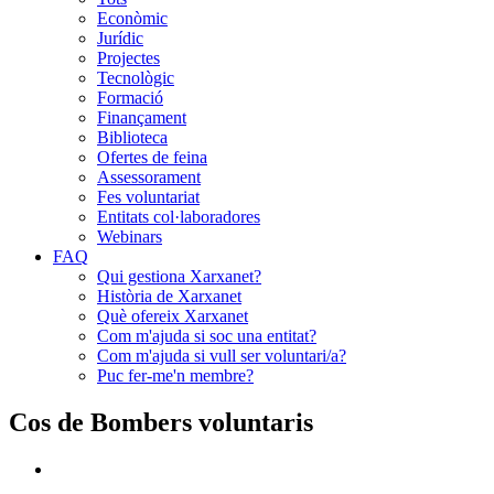
Econòmic
Jurídic
Projectes
Tecnològic
Formació
Finançament
Biblioteca
Ofertes de feina
Assessorament
Fes voluntariat
Entitats col·laboradores
Webinars
FAQ
Qui gestiona Xarxanet?
Història de Xarxanet
Què ofereix Xarxanet
Com m'ajuda si soc una entitat?
Com m'ajuda si vull ser voluntari/a?
Puc fer-me'n membre?
Cos de Bombers voluntaris