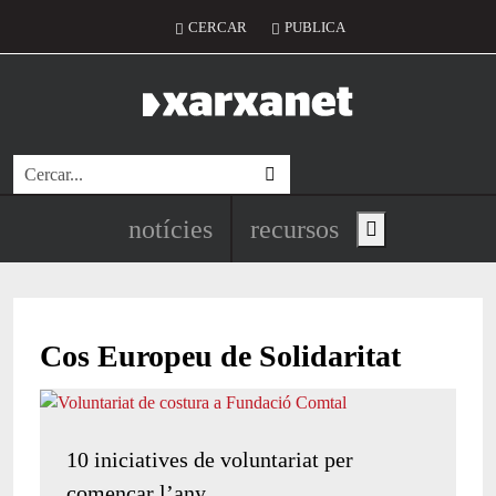
Vés al contingut
Menú del compte d'usuari
CERCAR
PUBLICA
Cerca
Navegació principal de l'encapç
notícies
recursos
Show main menu
Cos Europeu de Solidaritat
10 iniciatives de voluntariat per
començar l’any