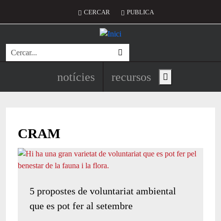
Vés al contingut
Menú del compte d'usuari
CERCAR
PUBLICA
Cerca
Navegació principal de l'encapç
notícies
recursos
Show main menu
CRAM
5 propostes de voluntariat ambiental
que es pot fer al setembre