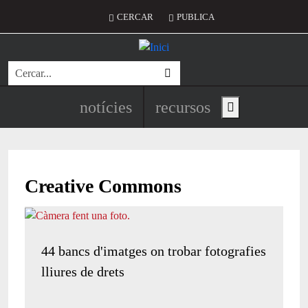
Vés al contingut
Menú del compte d'usuari
CERCAR
PUBLICA
Cerca
Navegació principal de l'encapç
notícies
recursos
Show main menu
Creative Commons
44 bancs d'imatges on trobar fotografies
lliures de drets