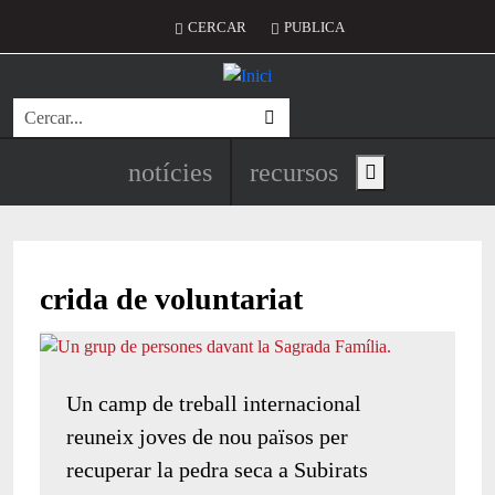
Vés al contingut
Menú del compte d'usuari
CERCAR
PUBLICA
Cerca
Navegació principal de l'encapç
notícies
recursos
Show main menu
crida de voluntariat
Un camp de treball internacional
reuneix joves de nou països per
recuperar la pedra seca a Subirats