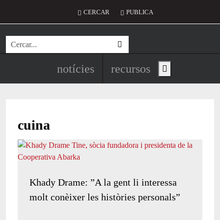
Vés al contingut
Menú del compte d'usuari
CERCAR
PUBLICA
Cerca
Navegació principal de l'encapç
notícies
recursos
Show main menu
cuina
Khady Drame: ”A la gent li interessa
molt conèixer les històries personals”