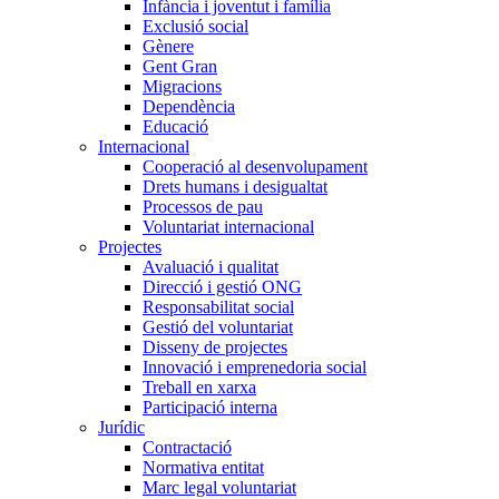
Infància i joventut i família
Exclusió social
Gènere
Gent Gran
Migracions
Dependència
Educació
Internacional
Cooperació al desenvolupament
Drets humans i desigualtat
Processos de pau
Voluntariat internacional
Projectes
Avaluació i qualitat
Direcció i gestió ONG
Responsabilitat social
Gestió del voluntariat
Disseny de projectes
Innovació i emprenedoria social
Treball en xarxa
Participació interna
Jurídic
Contractació
Normativa entitat
Marc legal voluntariat