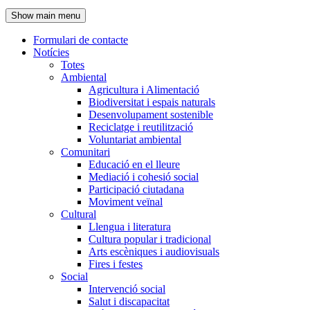
de
Show main menu
l'encapçalament
Formulari de contacte
Notícies
Navegació
Totes
principal
Ambiental
Agricultura i Alimentació
Biodiversitat i espais naturals
Desenvolupament sostenible
Reciclatge i reutilització
Voluntariat ambiental
Comunitari
Educació en el lleure
Mediació i cohesió social
Participació ciutadana
Moviment veïnal
Cultural
Llengua i literatura
Cultura popular i tradicional
Arts escèniques i audiovisuals
Fires i festes
Social
Intervenció social
Salut i discapacitat