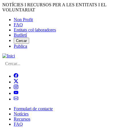
Vés
NOTÍCIES I RECURSOS PER A LES ENTITATS I EL
al
VOLUNTARIAT
contingut
Non Profit
FAQ
Menú
Entitats col·laboradores
del
Butlletí
compte
Cercar
Publica
d'usuari
Cerca
Formulari de contacte
Notícies
Navegació
Recursos
principal
FAQ