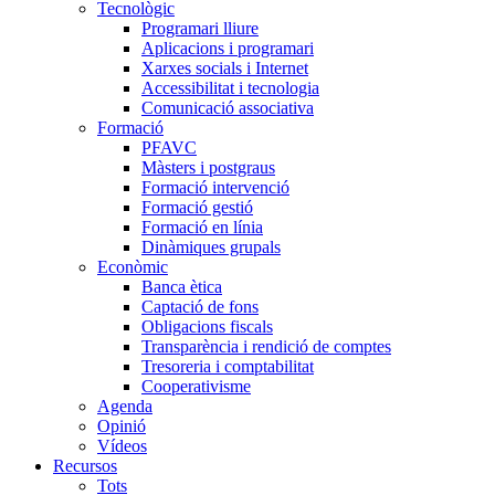
Tecnològic
Programari lliure
Aplicacions i programari
Xarxes socials i Internet
Accessibilitat i tecnologia
Comunicació associativa
Formació
PFAVC
Màsters i postgraus
Formació intervenció
Formació gestió
Formació en línia
Dinàmiques grupals
Econòmic
Banca ètica
Captació de fons
Obligacions fiscals
Transparència i rendició de comptes
Tresoreria i comptabilitat
Cooperativisme
Agenda
Opinió
Vídeos
Recursos
Tots