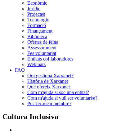
Econòmic
Jurídic
Projectes
Tecnològic
Formació
Finançament
Biblioteca
Ofertes de feina
Assessorament
Fes voluntariat
Entitats col·laboradores
Webinars
FAQ
Qui gestiona Xarxanet?
Història de Xarxanet
Què ofereix Xarxanet
Com m'ajuda si soc una entitat?
Com m'ajuda si vull ser voluntari/a?
Puc fer-me'n membre?
Cultura Inclusiva