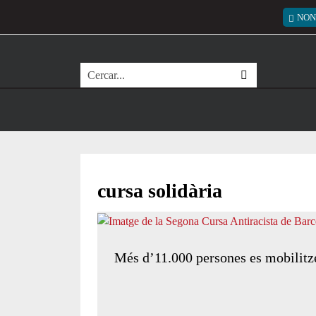
Vés al contingut
Menú
NON
Cerca
cursa solidària
Més d’11.000 persones es mobilitz