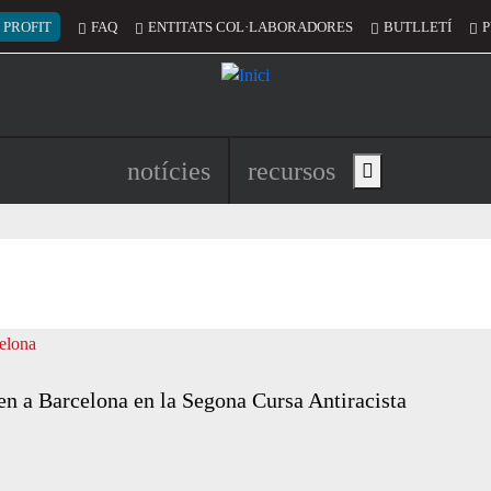
 del compte d'usuari
 PROFIT
FAQ
ENTITATS COL·LABORADORES
BUTLLETÍ
P
Navegació principal de l'encapç
notícies
recursos
Show main menu
en a Barcelona en la Segona Cursa Antiracista