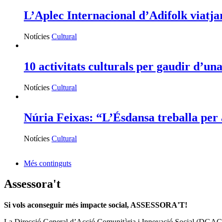
L’Aplec Internacional d’Adifolk viatja
Notícies
Cultural
10 activitats culturals per gaudir d’una
Notícies
Cultural
Núria Feixas: “L’Ésdansa treballa per 
Notícies
Cultural
Més continguts
Assessora't
Si vols aconseguir més impacte social, ASSESSORA'T!
La
Direcció General d’Acció Comunitària i Innovació Social (DGAC