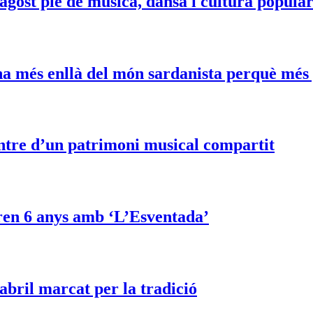
agost ple de música, dansa i cultura popula
a més enllà del món sardanista perquè més g
entre d’un patrimoni musical compartit
ren 6 anys amb ‘L’Esventada’
abril marcat per la tradició