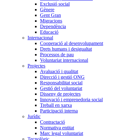
Exclusió social
Gènere
Gent Gran
Migracions
Dependència
Educació
Internacional
Cooperació al desenvolupament
Drets humans i desigualtat
Processos de pau
Voluntariat internacional
Projectes
Avaluació i qualitat
Direcció i gestió ONG
Responsabilitat social
Gestió del voluntariat
Disseny de projectes
Innovació i emprenedoria social
Treball en xarxa
Participació interna
Jurídic
Contractació
Normativa entitat
Marc legal voluntariat
Tecnològic