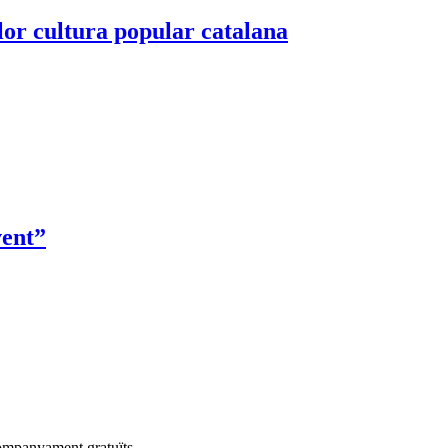
lor cultura popular catalana
vent”
companyament gratuïts.