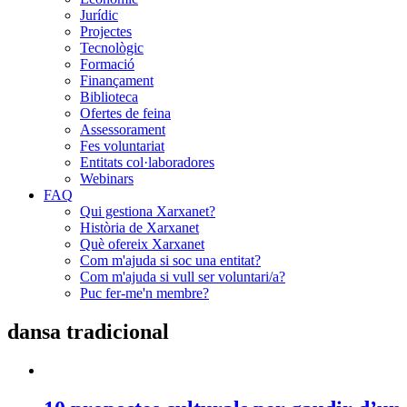
Jurídic
Projectes
Tecnològic
Formació
Finançament
Biblioteca
Ofertes de feina
Assessorament
Fes voluntariat
Entitats col·laboradores
Webinars
FAQ
Qui gestiona Xarxanet?
Història de Xarxanet
Què ofereix Xarxanet
Com m'ajuda si soc una entitat?
Com m'ajuda si vull ser voluntari/a?
Puc fer-me'n membre?
dansa tradicional