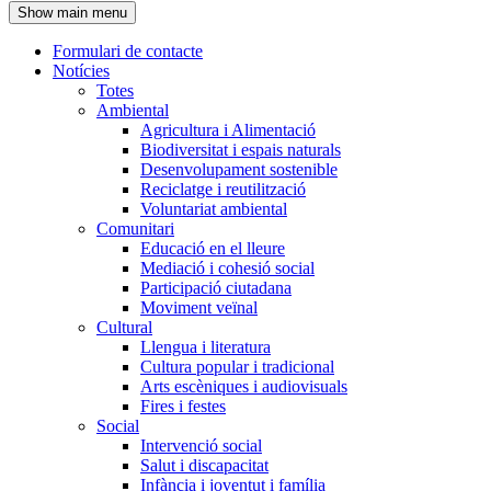
Show main menu
l'encapçalament
Formulari de contacte
Notícies
Navegació
Totes
principal
Ambiental
Agricultura i Alimentació
Biodiversitat i espais naturals
Desenvolupament sostenible
Reciclatge i reutilització
Voluntariat ambiental
Comunitari
Educació en el lleure
Mediació i cohesió social
Participació ciutadana
Moviment veïnal
Cultural
Llengua i literatura
Cultura popular i tradicional
Arts escèniques i audiovisuals
Fires i festes
Social
Intervenció social
Salut i discapacitat
Infància i joventut i família