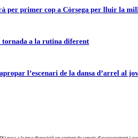
rà per primer cop a Còrsega per lluir la mil
 tornada a la rutina diferent
apropar l’escenari de la dansa d’arrel al jo
IS)
posa a la teva disposició un conjunt de serveis d'assessorament i a