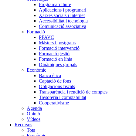
Programari lliure
Aplicacions i programari
Xarxes socials i Internet
Accessibilitat i tecnologia
Comunicació associativa
Formació
PFAVC
Màsters i postgraus
Formació intervenció
Formació gestió
Formació en línia
Dinàmiques grupals
Econòmic
Banca ètica
Captació de fons
Obligacions fiscals
Transparència i rendició de comptes
Tresoreria i comptabilitat
Cooperativisme
Agenda
Opinió
Vídeos
Recursos
Tots
Econòmic