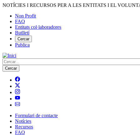
Vés
NOTÍCIES I RECURSOS PER A LES ENTITATS I EL VOLUNT
al
Non Profit
contingut
FAQ
Menú
Entitats col·laboradores
del
Butlletí
compte
Cercar
Publica
d'usuari
Cerca
Formulari de contacte
Notícies
Navegació
Recursos
principal
FAQ
de