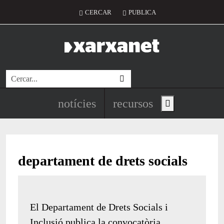
Vés al contingut
Menú del compte d'usuari
CERCAR
PUBLICA
Cerca
Navegació principal de l'encapç
notícies
recursos
Show main menu
departament de drets socials
El Departament de Drets Socials i
Inclusió publica la convocatòria