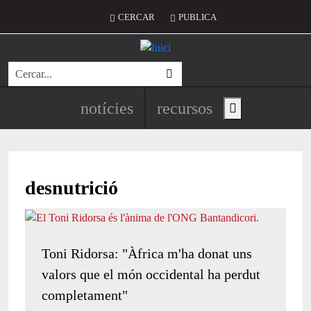
Vés al contingut
Menú del compte d'usuari
CERCAR
PUBLICA
Cerca
Navegació principal de l'encapç
notícies
recursos
Show main menu
desnutrició
Toni Ridorsa: "Àfrica m'ha donat uns
valors que el món occidental ha perdut
completament"