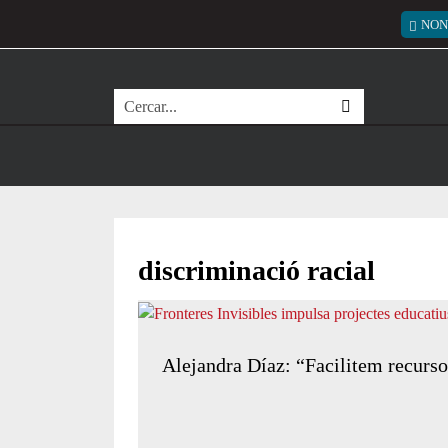
Vés al contingut
Menú
NON
Cerca
discriminació racial
Alejandra Díaz: “Facilitem recursos 