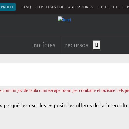
 del compte d'usuari
 PROFIT
FAQ
ENTITATS COL·LABORADORES
BUTLLETÍ
P
Navegació principal de l'encapç
notícies
recursos
Show main menu
perquè les escoles es posin les ulleres de la intercultur