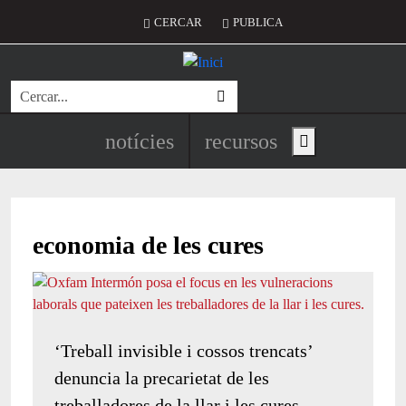
Vés al contingut
Menú del compte d'usuari
CERCAR
PUBLICA
Cerca
Navegació principal de l'encapç
notícies
recursos
Show main menu
economia de les cures
‘Treball invisible i cossos trencats’
denuncia la precarietat de les
treballadores de la llar i les cures