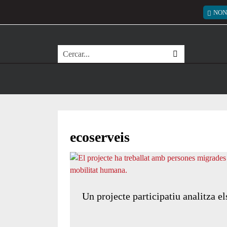
Vés al contingut
Menú
NON
Cerca
ecoserveis
Un projecte participatiu analitza e