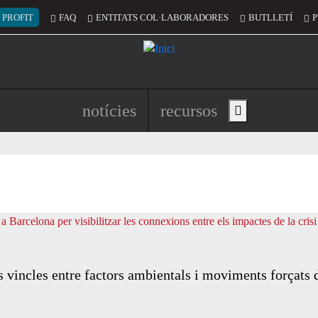
 del compte d'usuari
 PROFIT
FAQ
ENTITATS COL·LABORADORES
BUTLLETÍ
P
Navegació principal de l'encapç
notícies
recursos
Show main menu
ls vincles entre factors ambientals i moviments forçats 