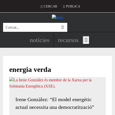
Vés al contingut
Menú del compte d'usuari
CERCAR
PUBLICA
Cerca
Navegació principal de l'encapç
notícies
recursos
Show main menu
energia verda
Irene González: “El model energètic
actual necessita una democratització”