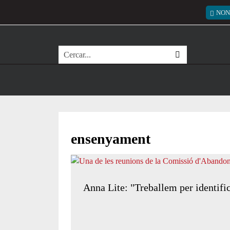
Vés al contingut
Menú
NON
Cerca
ensenyament
Anna Lite: "Treballem per identific