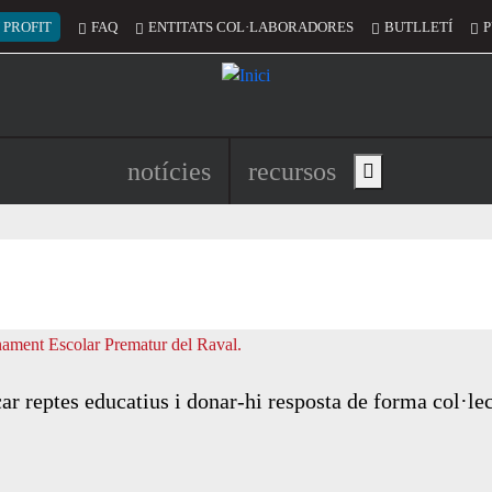
 del compte d'usuari
 PROFIT
FAQ
ENTITATS COL·LABORADORES
BUTLLETÍ
P
Navegació principal de l'encapç
notícies
recursos
Show main menu
ar reptes educatius i donar-hi resposta de forma col·le