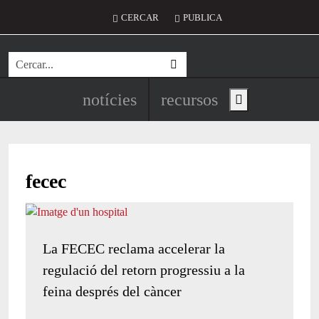
Vés al contingut
Menú del compte d'usuari
CERCAR
PUBLICA
Cerca
Navegació principal de l'encapç
notícies
recursos
Show main menu
fecec
La FECEC reclama accelerar la
regulació del retorn progressiu a la
feina després del càncer