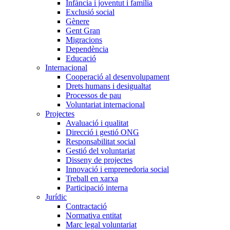
Infància i joventut i família
Exclusió social
Gènere
Gent Gran
Migracions
Dependència
Educació
Internacional
Cooperació al desenvolupament
Drets humans i desigualtat
Processos de pau
Voluntariat internacional
Projectes
Avaluació i qualitat
Direcció i gestió ONG
Responsabilitat social
Gestió del voluntariat
Disseny de projectes
Innovació i emprenedoria social
Treball en xarxa
Participació interna
Jurídic
Contractació
Normativa entitat
Marc legal voluntariat