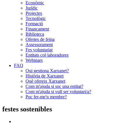
Econòmic
Jurídic
Projectes
Tecnològic
Formació
Finançament
Biblioteca
Ofertes de feina
Assessorament
Fes voluntariat
Entitats col·laboradores
Webinars
FAQ
Qui gestiona Xarxanet?
Història de Xarxanet
Què ofereix Xarxanet
Com m'ajuda si soc una entitat?
Com m'ajuda si vull ser voluntari/a?
Puc fer-me'n membre?
festes sostenibles