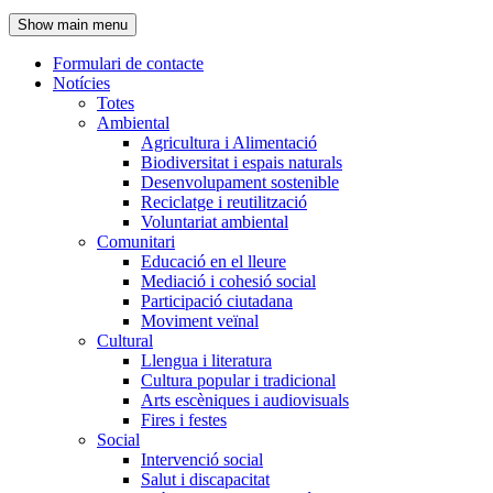
de
Show main menu
l'encapçalament
Formulari de contacte
Notícies
Navegació
Totes
principal
Ambiental
Agricultura i Alimentació
Biodiversitat i espais naturals
Desenvolupament sostenible
Reciclatge i reutilització
Voluntariat ambiental
Comunitari
Educació en el lleure
Mediació i cohesió social
Participació ciutadana
Moviment veïnal
Cultural
Llengua i literatura
Cultura popular i tradicional
Arts escèniques i audiovisuals
Fires i festes
Social
Intervenció social
Salut i discapacitat