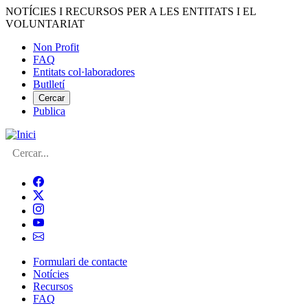
Vés
NOTÍCIES I RECURSOS PER A LES ENTITATS I EL
al
VOLUNTARIAT
contingut
Non Profit
FAQ
Menú
Entitats col·laboradores
del
Butlletí
compte
Cercar
Publica
d'usuari
Cerca
Formulari de contacte
Notícies
Navegació
Recursos
principal
FAQ