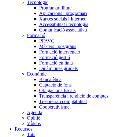
Tecnològic
Programari lliure
Aplicacions i programari
Xarxes socials i Internet
Accessibilitat i tecnologia
Comunicació associativa
Formació
PFAVC
Màsters i postgraus
Formació intervenció
Formació gestió
Formació en línia
Dinàmiques grupals
Econòmic
Banca ètica
Captació de fons
Obligacions fiscals
Transparència i rendició de comptes
Tresoreria i comptabilitat
Cooperativisme
Agenda
Opinió
Vídeos
Recursos
Tots