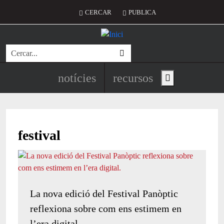
Vés al contingut
Menú del compte d'usuari
CERCAR
PUBLICA
Cerca
Navegació principal de l'encapç
notícies
recursos
Show main menu
festival
La nova edició del Festival Panòptic
reflexiona sobre com ens estimem en
l’era digital