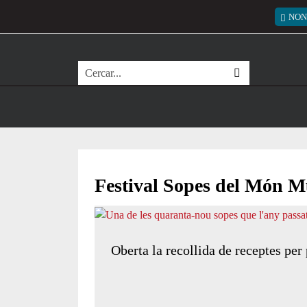
Vés al contingut
Menú
NON
Cerca
Festival Sopes del Món M
Oberta la recollida de receptes per 