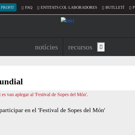
 del compte d'usuari
 PROFIT
FAQ
ENTITATS COL·LABORADORES
BUTLLETÍ
P
Navegació principal de l'encapç
notícies
recursos
Show main menu
undial
participar en el 'Festival de Sopes del Món'