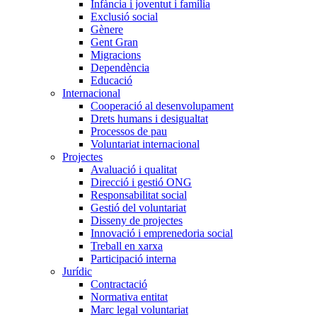
Infància i joventut i família
Exclusió social
Gènere
Gent Gran
Migracions
Dependència
Educació
Internacional
Cooperació al desenvolupament
Drets humans i desigualtat
Processos de pau
Voluntariat internacional
Projectes
Avaluació i qualitat
Direcció i gestió ONG
Responsabilitat social
Gestió del voluntariat
Disseny de projectes
Innovació i emprenedoria social
Treball en xarxa
Participació interna
Jurídic
Contractació
Normativa entitat
Marc legal voluntariat