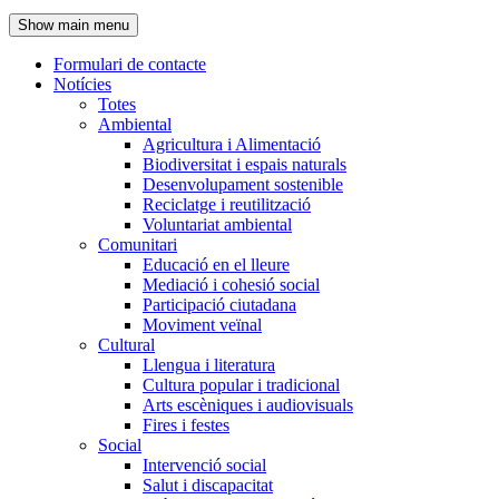
de
Show main menu
l'encapçalament
Formulari de contacte
Notícies
Navegació
Totes
principal
Ambiental
Agricultura i Alimentació
Biodiversitat i espais naturals
Desenvolupament sostenible
Reciclatge i reutilització
Voluntariat ambiental
Comunitari
Educació en el lleure
Mediació i cohesió social
Participació ciutadana
Moviment veïnal
Cultural
Llengua i literatura
Cultura popular i tradicional
Arts escèniques i audiovisuals
Fires i festes
Social
Intervenció social
Salut i discapacitat