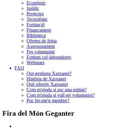
Econòmic
Jurídic
Projectes
Tecnològic
Formació
Finançament
Biblioteca
Ofertes de feina
Assessorament
Fes voluntariat
Entitats col·laboradores
Webinars
FAQ
Qui gestiona Xarxanet?
Història de Xarxanet
Què ofereix Xarxanet
Com m'ajuda si soc una entitat?
Com m'ajuda si vull ser voluntari/a?
Puc fer-me'n membre?
Fira del Món Geganter