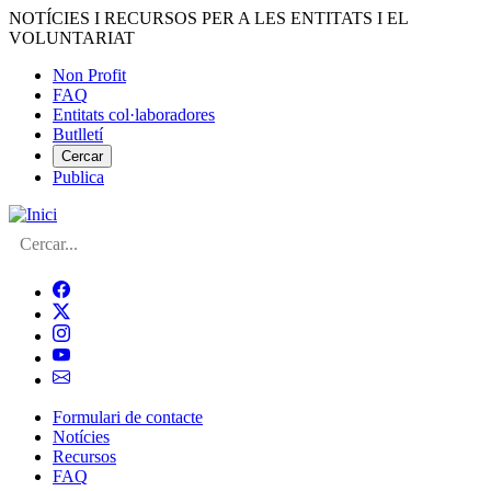
Vés
NOTÍCIES I RECURSOS PER A LES ENTITATS I EL
al
VOLUNTARIAT
contingut
Non Profit
FAQ
Menú
Entitats col·laboradores
del
Butlletí
compte
Cercar
Publica
d'usuari
Cerca
Formulari de contacte
Notícies
Navegació
Recursos
principal
FAQ