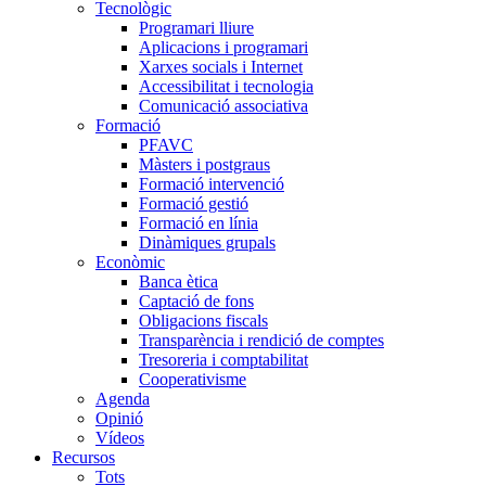
Tecnològic
Programari lliure
Aplicacions i programari
Xarxes socials i Internet
Accessibilitat i tecnologia
Comunicació associativa
Formació
PFAVC
Màsters i postgraus
Formació intervenció
Formació gestió
Formació en línia
Dinàmiques grupals
Econòmic
Banca ètica
Captació de fons
Obligacions fiscals
Transparència i rendició de comptes
Tresoreria i comptabilitat
Cooperativisme
Agenda
Opinió
Vídeos
Recursos
Tots