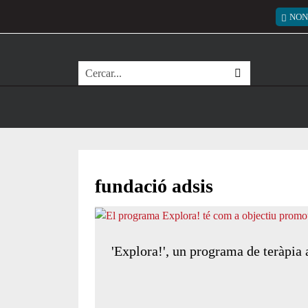
Vés al contingut
Menú
NON
Cerca
fundació adsis
'Explora!', un programa de teràpia 