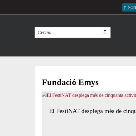
Vés al contingut
Menú
NON
Cerca
Fundació Emys
El FestiNAT desplega més de cinqua