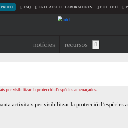
 del compte d'usuari
 PROFIT
FAQ
ENTITATS COL·LABORADORES
BUTLLETÍ
P
Navegació principal de l'encapç
notícies
recursos
Show main menu
nta activitats per visibilitzar la protecció d’espècies