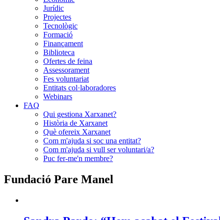
Jurídic
Projectes
Tecnològic
Formació
Finançament
Biblioteca
Ofertes de feina
Assessorament
Fes voluntariat
Entitats col·laboradores
Webinars
FAQ
Qui gestiona Xarxanet?
Història de Xarxanet
Què ofereix Xarxanet
Com m'ajuda si soc una entitat?
Com m'ajuda si vull ser voluntari/a?
Puc fer-me'n membre?
Fundació Pare Manel