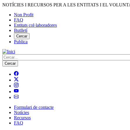
Vés
NOTÍCIES I RECURSOS PER A LES ENTITATS I EL VOLUNT
al
Non Profit
contingut
FAQ
Menú
Entitats col·laboradores
del
Butlletí
compte
Cercar
Publica
d'usuari
Cerca
Formulari de contacte
Notícies
Navegació
Recursos
principal
FAQ
de