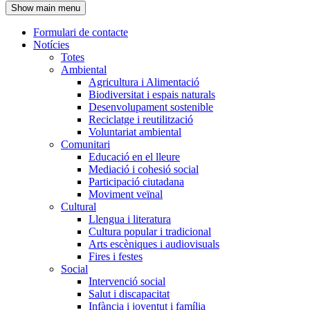
Show main menu
l'encapçalament
Formulari de contacte
Notícies
Navegació
Totes
principal
Ambiental
Agricultura i Alimentació
Biodiversitat i espais naturals
Desenvolupament sostenible
Reciclatge i reutilització
Voluntariat ambiental
Comunitari
Educació en el lleure
Mediació i cohesió social
Participació ciutadana
Moviment veïnal
Cultural
Llengua i literatura
Cultura popular i tradicional
Arts escèniques i audiovisuals
Fires i festes
Social
Intervenció social
Salut i discapacitat
Infància i joventut i família