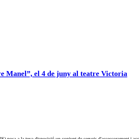
e Manel”, el 4 de juny al teatre Victoria
IS)
posa a la teva disposició un conjunt de serveis d'assessorament i a