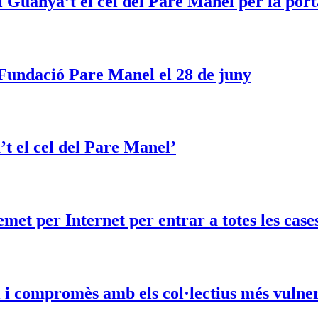
 Guanya’t el cel del Pare Manel per la por
a Fundació Pare Manel el 28 de juny
t el cel del Pare Manel’
met per Internet per entrar a totes les case
i i compromès amb els col·lectius més vulne