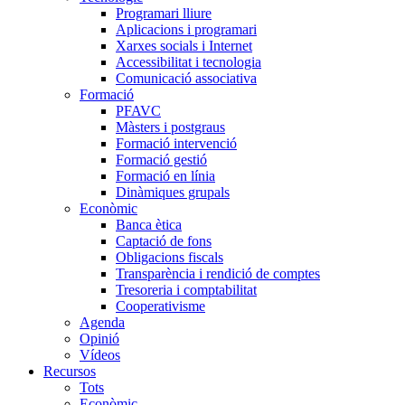
Programari lliure
Aplicacions i programari
Xarxes socials i Internet
Accessibilitat i tecnologia
Comunicació associativa
Formació
PFAVC
Màsters i postgraus
Formació intervenció
Formació gestió
Formació en línia
Dinàmiques grupals
Econòmic
Banca ètica
Captació de fons
Obligacions fiscals
Transparència i rendició de comptes
Tresoreria i comptabilitat
Cooperativisme
Agenda
Opinió
Vídeos
Recursos
Tots
Econòmic