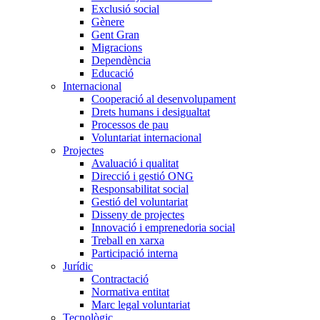
Exclusió social
Gènere
Gent Gran
Migracions
Dependència
Educació
Internacional
Cooperació al desenvolupament
Drets humans i desigualtat
Processos de pau
Voluntariat internacional
Projectes
Avaluació i qualitat
Direcció i gestió ONG
Responsabilitat social
Gestió del voluntariat
Disseny de projectes
Innovació i emprenedoria social
Treball en xarxa
Participació interna
Jurídic
Contractació
Normativa entitat
Marc legal voluntariat
Tecnològic