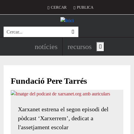
Vés al contingut
Menú del compte d'usuari
CERCAR
PUBLICA
Cerca
Navegació principal de l'encapç
notícies
recursos
Show main menu
Fundació Pere Tarrés
Xarxanet estrena el segon episodi del
pòdcast ‘Xarxerrem’, dedicat a
l'assetjament escolar