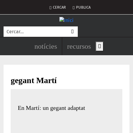
Vés al contingut
Menú del compte d'usuari
CERCAR
PUBLICA
Cerca
Navegació principal de l'encapç
notícies
recursos
Show main men
gegant Martí
En Martí: un gegant adaptat