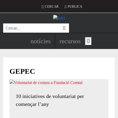
Vés al contingut
Menú del compte d'usuari
CERCAR
PUBLICA
Cerca
Navegació principal de l'encapç
notícies
recursos
Show main menu
GEPEC
10 iniciatives de voluntariat per
començar l’any