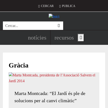
Vés al contingut
Menú del compte d'usuari
CERCAR
PUBLICA
Cerca
Navegació principal de l'encapç
notícies
recursos
Show main menu
Gràcia
Marta Montcada: “El Jardí és ple de
solucions per al canvi climàtic”