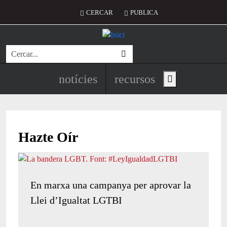
Vés al contingut
Menú del compte d'usuari
CERCAR
PUBLICA
Cerca
Navegació principal de l'encapç
notícies
recursos
Show main menu
Hazte Oír
En marxa una campanya per aprovar la
Llei d’Igualtat LGTBI