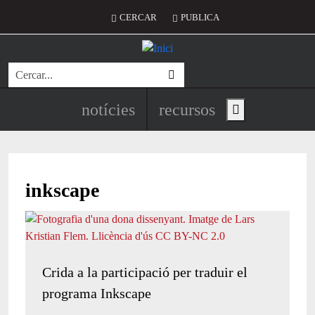
Vés al contingut
Menú del compte d'usuari
CERCAR
PUBLICA
Cerca
Navegació principal de l'encapç
notícies
recursos
Show main menu
inkscape
Crida a la participació per traduir el
programa Inkscape