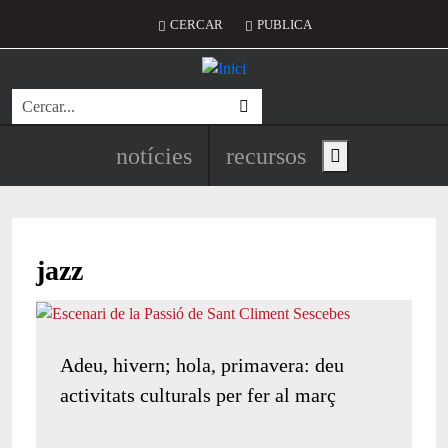
Vés al contingut
Menú del compte d'usuari
CERCAR
PUBLICA
Cerca
Navegació principal de l'encapç
notícies
recursos
Show main menu
jazz
Adeu, hivern; hola, primavera: deu
activitats culturals per fer al març