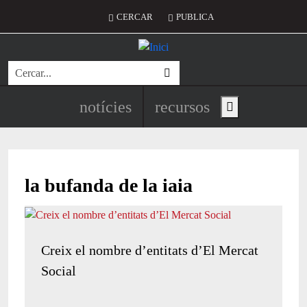
Vés al contingut
Menú del compte d'usuari
CERCAR
PUBLICA
Cerca
Navegació principal de l'encapç
notícies
recursos
Show main menu
la bufanda de la iaia
Creix el nombre d’entitats d’El Mercat
Social