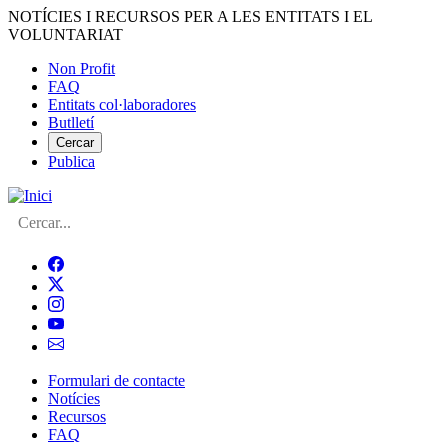
Vés
NOTÍCIES I RECURSOS PER A LES ENTITATS I EL
al
VOLUNTARIAT
contingut
Non Profit
FAQ
Menú
Entitats col·laboradores
del
Butlletí
compte
Cercar
Publica
d'usuari
Cerca
Formulari de contacte
Notícies
Navegació
Recursos
principal
FAQ