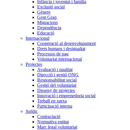
Infància i joventut i família
Exclusió social
Gènere
Gent Gran
Migracions
Dependència
Educació
Internacional
Cooperació al desenvolupament
Drets humans i desigualtat
Processos de pau
Voluntariat internacional
Projectes
Avaluació i qualitat
Direcció i gestió ONG
Responsabilitat social
Gestió del voluntariat
Disseny de projectes
Innovació i emprenedoria social
Treball en xarxa
Participació interna
Jurídic
Contractació
Normativa entitat
Marc legal voluntariat