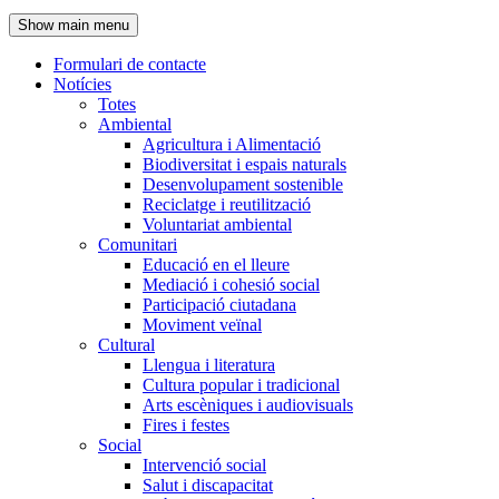
de
Show main menu
l'encapçalament
Formulari de contacte
Notícies
Navegació
Totes
principal
Ambiental
Agricultura i Alimentació
Biodiversitat i espais naturals
Desenvolupament sostenible
Reciclatge i reutilització
Voluntariat ambiental
Comunitari
Educació en el lleure
Mediació i cohesió social
Participació ciutadana
Moviment veïnal
Cultural
Llengua i literatura
Cultura popular i tradicional
Arts escèniques i audiovisuals
Fires i festes
Social
Intervenció social
Salut i discapacitat