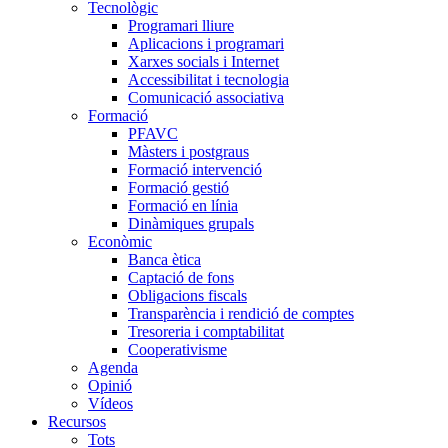
Tecnològic
Programari lliure
Aplicacions i programari
Xarxes socials i Internet
Accessibilitat i tecnologia
Comunicació associativa
Formació
PFAVC
Màsters i postgraus
Formació intervenció
Formació gestió
Formació en línia
Dinàmiques grupals
Econòmic
Banca ètica
Captació de fons
Obligacions fiscals
Transparència i rendició de comptes
Tresoreria i comptabilitat
Cooperativisme
Agenda
Opinió
Vídeos
Recursos
Tots