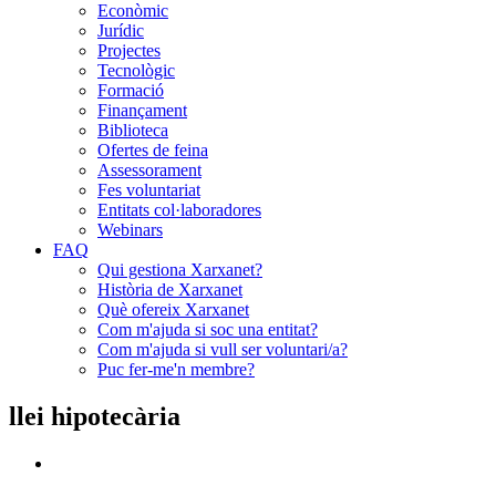
Econòmic
Jurídic
Projectes
Tecnològic
Formació
Finançament
Biblioteca
Ofertes de feina
Assessorament
Fes voluntariat
Entitats col·laboradores
Webinars
FAQ
Qui gestiona Xarxanet?
Història de Xarxanet
Què ofereix Xarxanet
Com m'ajuda si soc una entitat?
Com m'ajuda si vull ser voluntari/a?
Puc fer-me'n membre?
llei hipotecària