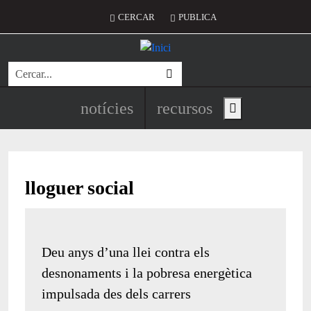
Vés al contingut
Menú del compte d'usuari
CERCAR
PUBLICA
Cerca
Navegació principal de l'encapç
notícies
recursos
Show main menu
lloguer social
Deu anys d’una llei contra els
desnonaments i la pobresa energètica
impulsada des dels carrers