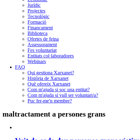
Jurídic
Projectes
Tecnològic
Formació
Finançament
Biblioteca
Ofertes de feina
Assessorament
Fes voluntariat
Entitats col·laboradores
Webinars
FAQ
Qui gestiona Xarxanet?
Història de Xarxanet
Què ofereix Xarxanet
Com m'ajuda si soc una entitat?
Com m'ajuda si vull ser voluntari/a?
Puc fer-me'n membre?
maltractament a persones grans