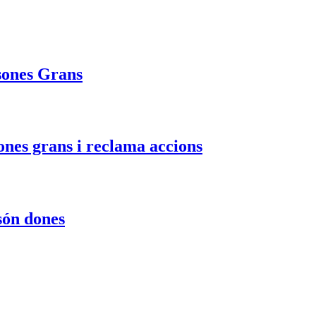
rsones Grans
ones grans i reclama accions
són dones