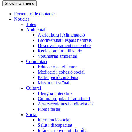
Show main menu
l'encapçalament
Formulari de contacte
Notícies
Navegació
Totes
principal
Ambiental
Agricultura i Alimentació
Biodiversitat i espais naturals
Desenvolupament sostenible
Reciclatge i reutilització
Voluntariat ambiental
Comunitari
Educació en el lleure
Mediació i cohesió social
Participació ciutadana
Moviment veïnal
Cultural
Llengua i literatura
Cultura popular i tradicional
Arts escèniques i audiovisuals
Fires i festes
Social
Intervenció social
Salut i discapacitat
Infància i joventut i família