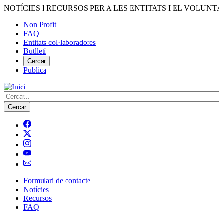
Vés
NOTÍCIES I RECURSOS PER A LES ENTITATS I EL VOLUNT
al
Non Profit
contingut
FAQ
Menú
Entitats col·laboradores
del
Butlletí
compte
Cercar
Publica
d'usuari
Cerca
Formulari de contacte
Notícies
Navegació
Recursos
principal
FAQ
de