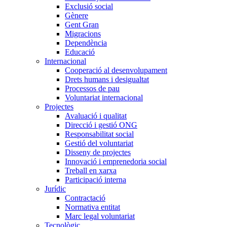
Exclusió social
Gènere
Gent Gran
Migracions
Dependència
Educació
Internacional
Cooperació al desenvolupament
Drets humans i desigualtat
Processos de pau
Voluntariat internacional
Projectes
Avaluació i qualitat
Direcció i gestió ONG
Responsabilitat social
Gestió del voluntariat
Disseny de projectes
Innovació i emprenedoria social
Treball en xarxa
Participació interna
Jurídic
Contractació
Normativa entitat
Marc legal voluntariat
Tecnològic