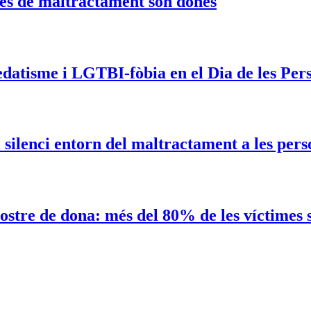
mes de maltractament són dones
d’edatisme i LGTBI-fòbia en el Dia de les Pe
 silenci entorn del maltractament a les pers
ostre de dona: més del 80% de les víctimes 