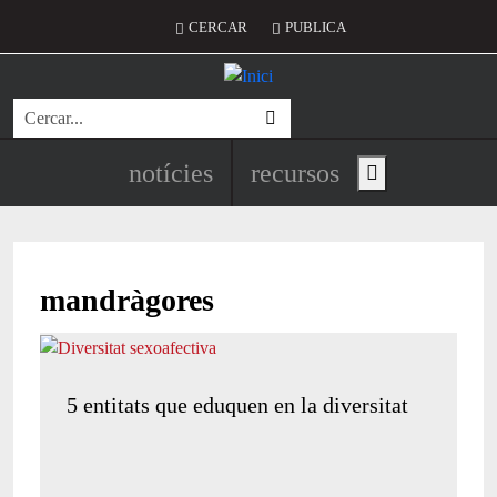
Vés al contingut
Menú del compte d'usuari
CERCAR
PUBLICA
Cerca
Navegació principal de l'encapç
notícies
recursos
Show main menu
mandràgores
5 entitats que eduquen en la diversitat