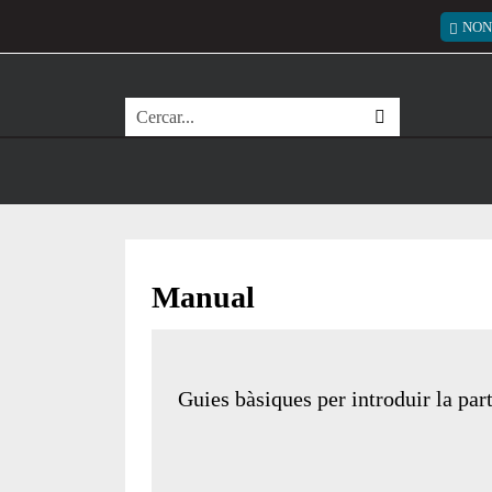
Vés al contingut
Menú
NON
Cerca
Manual
Guies bàsiques per introduir la par