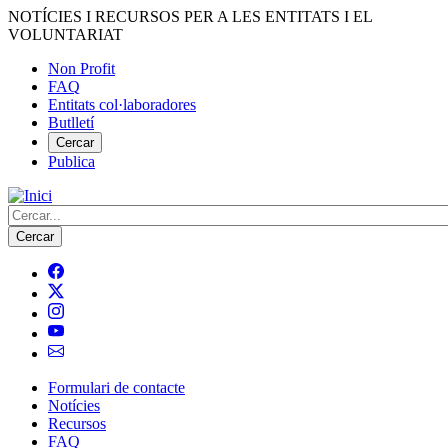
Vés
NOTÍCIES I RECURSOS PER A LES ENTITATS I EL
al
VOLUNTARIAT
contingut
Non Profit
FAQ
Menú
Entitats col·laboradores
del
Butlletí
compte
Cercar
Publica
d'usuari
Cerca
Formulari de contacte
Notícies
Navegació
Recursos
principal
FAQ