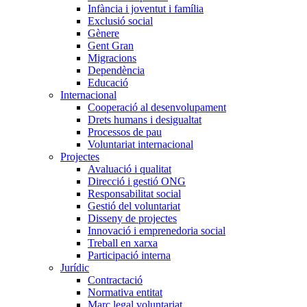
Infància i joventut i família
Exclusió social
Gènere
Gent Gran
Migracions
Dependència
Educació
Internacional
Cooperació al desenvolupament
Drets humans i desigualtat
Processos de pau
Voluntariat internacional
Projectes
Avaluació i qualitat
Direcció i gestió ONG
Responsabilitat social
Gestió del voluntariat
Disseny de projectes
Innovació i emprenedoria social
Treball en xarxa
Participació interna
Jurídic
Contractació
Normativa entitat
Marc legal voluntariat