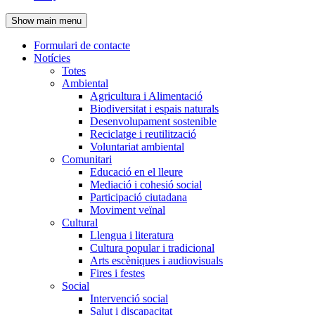
de
Show main menu
l'encapçalament
Formulari de contacte
Notícies
Navegació
Totes
principal
Ambiental
Agricultura i Alimentació
Biodiversitat i espais naturals
Desenvolupament sostenible
Reciclatge i reutilització
Voluntariat ambiental
Comunitari
Educació en el lleure
Mediació i cohesió social
Participació ciutadana
Moviment veïnal
Cultural
Llengua i literatura
Cultura popular i tradicional
Arts escèniques i audiovisuals
Fires i festes
Social
Intervenció social
Salut i discapacitat