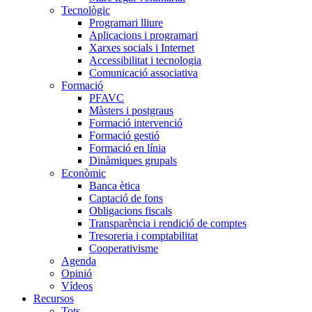
Tecnològic
Programari lliure
Aplicacions i programari
Xarxes socials i Internet
Accessibilitat i tecnologia
Comunicació associativa
Formació
PFAVC
Màsters i postgraus
Formació intervenció
Formació gestió
Formació en línia
Dinàmiques grupals
Econòmic
Banca ètica
Captació de fons
Obligacions fiscals
Transparència i rendició de comptes
Tresoreria i comptabilitat
Cooperativisme
Agenda
Opinió
Vídeos
Recursos
Tots