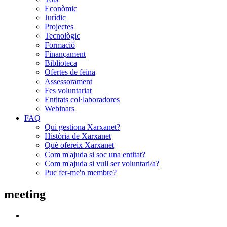
Econòmic
Jurídic
Projectes
Tecnològic
Formació
Finançament
Biblioteca
Ofertes de feina
Assessorament
Fes voluntariat
Entitats col·laboradores
Webinars
FAQ
Qui gestiona Xarxanet?
Història de Xarxanet
Què ofereix Xarxanet
Com m'ajuda si soc una entitat?
Com m'ajuda si vull ser voluntari/a?
Puc fer-me'n membre?
meeting