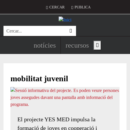
Vés al contingut
Menú del compte d'usuari
CERCAR
PUBLICA
Cerca
Navegació principal de l'encapç
notícies
recursos
Show main menu
mobilitat juvenil
El projecte YES MED impulsa la
formació de joves en cooperació i