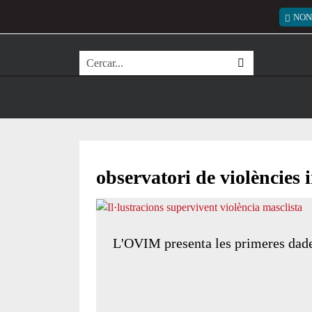
Vés al contingut
Menú
NON
Cerca
observatori de violències 
L'OVIM presenta les primeres dades