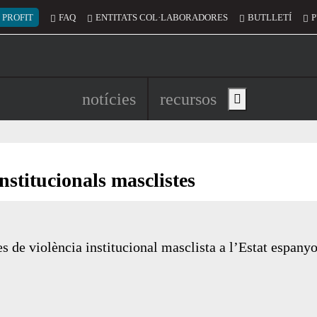
 del compte d'usuari
 PROFIT
FAQ
ENTITATS COL·LABORADORES
BUTLLETÍ
P
Navegació principal de l'encapç
notícies
recursos
Show main menu
institucionals masclistes
 de violència institucional masclista a l’Estat espanyo