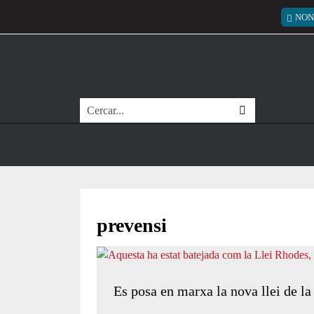
Vés al contingut
Menú
NON
Cerca
prevensi
Es posa en marxa la nova llei de la