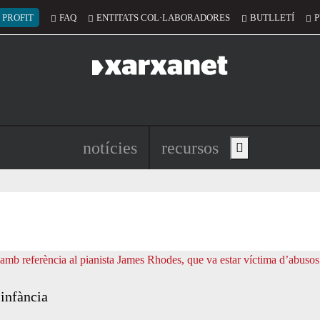
 del compte d'usuari
 PROFIT
FAQ
ENTITATS COL·LABORADORES
BUTLLETÍ
P
Navegació principal de l'encapç
notícies
recursos
Show main menu
 infància