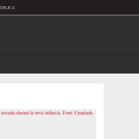
UBLICA
alament